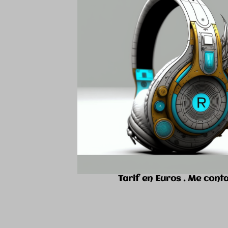
order
HFs
COM
r G4
eiser G4
 11
ennheiser 416
mer
che
ennheizer G4
heiser G4
tes
CLE
eur 4 pist
n Euros
. Me co