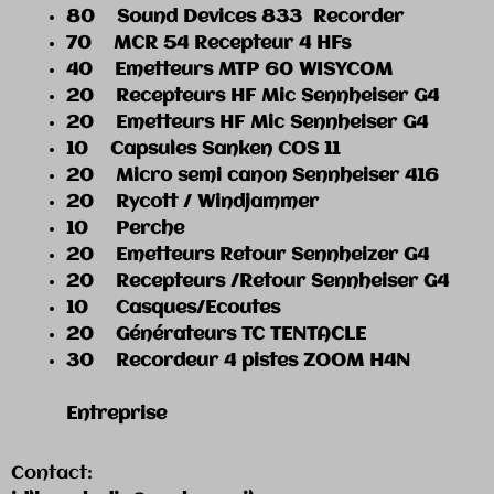
80 Sound Devices 833 Rec
70 MCR 54 Recepteur 4 
40 Emetteurs MTP 60 WISY
20 Recepteurs HF Mic Sennheise
20 Emetteurs HF Mic Sennh
10 Capsules Sanken COS
20 Micro semi canon S
20 Rycott / Windjam
10 Per
20 Emetteurs Retour S
20 Recepteurs /Retour Senn
10 Casques/Ecou
20 Générateurs TC TENTA
30 Record
Tarif e
Entreprise
Contact: