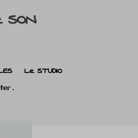
e SON
LES
Le STUDIO
ter .