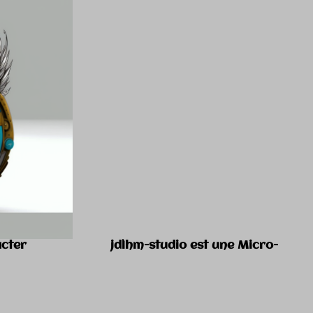
es ZOOM H4N
ntacter jdlhm-studio est une Micro-